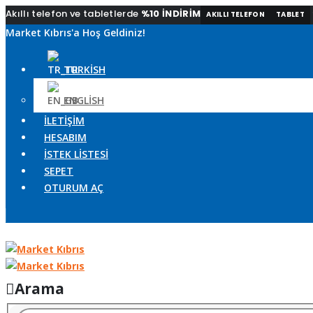
Akıllı telefon ve tabletlerde
%10 İNDİRİM
AKILLI TELEFON
TABLET
Market Kıbrıs'a Hoş Geldiniz!
TURKISH
ENGLISH
İLETIŞIM
HESABIM
İSTEK LISTESI
SEPET
OTURUM AÇ
|
Arama