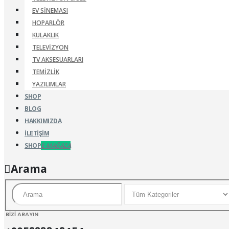
EV SINEMASI
HOPARLÖR
KULAKLIK
TELEVIZYON
TV AKSESUARLARI
TEMIZLIK
YAZILIMLAR
SHOP
BLOG
HAKKIMIZDA
İLETIŞIM
SHOP
E-MAĞAZA
Arama
BİZİ ARAYIN