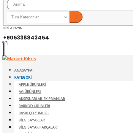
BİZİ ARAYIN
+905338843454
ANASAYFA
KATEGORI
APPLE ÜRÜNLERI
AĞ ÜRÜNLERI
AKSESUARLAR-EKIPMANLAR
BARKOD ÜRÜNLERI
BASKI ÇÖZÜMLERI
BILGISAYARLAR
BILGISAYAR PARÇALARI