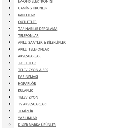
EV-OFIS ELEKTRONIĞI
GAMING ÜRÜNLERI
KABLOLAR
OUTLETLER
TAŞINABILIR DEPOLAMA
TELEFONLAR
AKILLI SAATLER & BILEKLIKLER
AKILLI TELEFONLAR
AKSESUARLAR
TABLETLER
TELEVIZYON & SES
EV SINEMASI
HOPARLÖR
KULAKLIK
TELEVIZYON
TV AKSESUARLARI
TEMIZLIK
YAZILIMLAR
DIĞER MARKA ÜRÜNLER