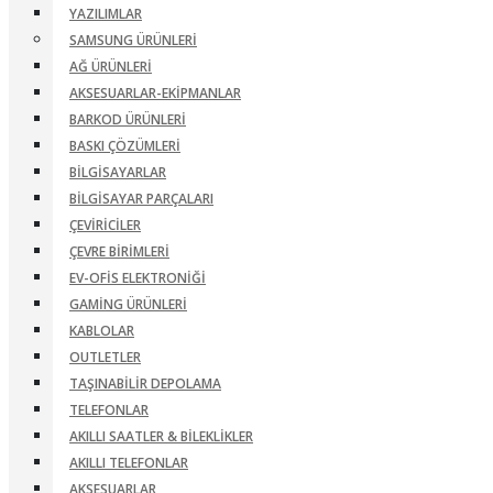
YAZILIMLAR
SAMSUNG ÜRÜNLERI
AĞ ÜRÜNLERI
AKSESUARLAR-EKIPMANLAR
BARKOD ÜRÜNLERI
BASKI ÇÖZÜMLERI
BILGISAYARLAR
BILGISAYAR PARÇALARI
ÇEVIRICILER
ÇEVRE BIRIMLERI
EV-OFIS ELEKTRONIĞI
GAMING ÜRÜNLERI
KABLOLAR
OUTLETLER
TAŞINABILIR DEPOLAMA
TELEFONLAR
AKILLI SAATLER & BILEKLIKLER
AKILLI TELEFONLAR
AKSESUARLAR