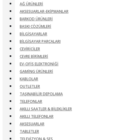
AĞ ÜRÜNLERI
AKSESUARLAR-EKIPMANLAR
BARKOD ÜRÜNLERI
BASKI ÇÖZÜMLERI
BILGISAYARLAR
BILGISAYAR PARÇALARI
ÇEVIRICILER
ÇEVRE BIRIMLERI
EV-OFIS ELEKTRONIĞI
GAMING ÜRÜNLERI
KABLOLAR
OUTLETLER
TAŞINABILIR DEPOLAMA
TELEFONLAR
AKILLI SAATLER & BILEKLIKLER
AKILLI TELEFONLAR
AKSESUARLAR
TABLETLER
TELEVIZYON & SES