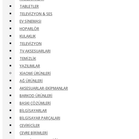
TABLETLER
TELEVIZYON & SES
EV SINEMASI
HOPARLÖR
KULAKLIK
TELEVIZYON
TV AKSESUARLARI
TEMIZLIK
YAZILIMLAR
XIAOMI ÜRÜNLERI
AĞ ÜRÜNLERI
AKSESUARLAR-EKIPMANLAR
BARKOD ÜRÜNLERI
BASKI ÇÖZÜMLERI
BILGISAYARLAR
BILGISAYAR PARÇALARI
ÇEVIRICILER
ÇEVRE BIRIMLERI