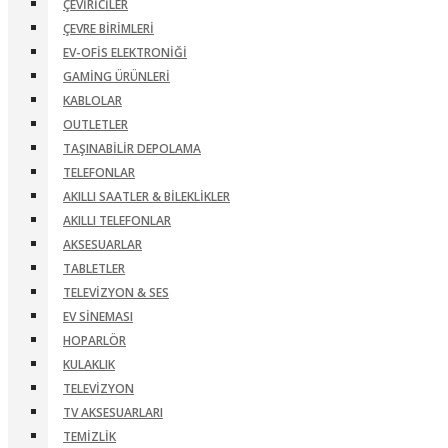
ÇEVIRICILER
ÇEVRE BIRIMLERI
EV-OFIS ELEKTRONIĞI
GAMING ÜRÜNLERI
KABLOLAR
OUTLETLER
TAŞINABILIR DEPOLAMA
TELEFONLAR
AKILLI SAATLER & BILEKLIKLER
AKILLI TELEFONLAR
AKSESUARLAR
TABLETLER
TELEVIZYON & SES
EV SINEMASI
HOPARLÖR
KULAKLIK
TELEVIZYON
TV AKSESUARLARI
TEMIZLIK