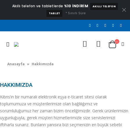
Akıllı telefon ve tabletlerde
%10 İNDİRİM
AKILLI TELEFON
* Sınırlı Süre
TABLET
Anasayfa
»
Hakkımızda
HAKKIMIZDA
Kıbrıs’ın bir numaralı elektronik eşya e-ticaret sitesi olarak
toplumumuza ve müşterilerimize olan bağlılığımız ve
sorumluluğumuz her zaman bizim önceliğimizdir. Gerek ürünlerimizin
uygunluğuyla, gerek müşteri hizmetlerimizle size servislerimizi
iftiharla sunarız. Bunların yanısıra bizi seçmenizin en büyük sebebi