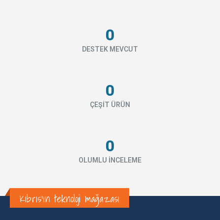
0
DESTEK MEVCUT
0
ÇEŞİT ÜRÜN
0
OLUMLU İNCELEME
Kıbrıs'ın teknoloji mağazası