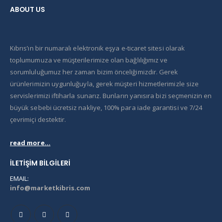
ABOUT US
Kıbrıs’ın bir numaralı elektronik eşya e-ticaret sitesi olarak
toplumumuza ve müşterilerimize olan bağlılığımız ve
sorumluluğumuz her zaman bizim önceliğimizdir. Gerek
ürünlerimizin uygunluğuyla, gerek müşteri hizmetlerimizle size
servislerimizi iftiharla sunarız. Bunların yanısıra bizi seçmenizin en
büyük sebebi ücretsiz nakliye, 100% para iade garantisi ve 7/24
çevrimiçi destektir.
read more...
İLETIŞIM BILGILERI
EMAIL:
info@marketkibris.com