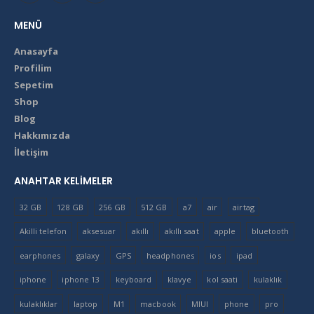
MENÜ
Anasayfa
Profilim
Sepetim
Shop
Blog
Hakkımızda
İletişim
ANAHTAR KELIMELER
32 GB
128 GB
256 GB
512 GB
a7
air
airtag
Akilli telefon
aksesuar
akıllı
akıllı saat
apple
bluetooth
earphones
galaxy
GPS
headphones
ios
ipad
iphone
iphone 13
keyboard
klavye
kol saati
kulaklık
kulaklıklar
laptop
M1
macbook
MIUI
phone
pro