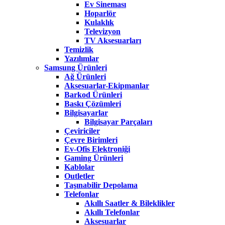
Ev Sineması
Hoparlör
Kulaklık
Televizyon
TV Aksesuarları
Temizlik
Yazılımlar
Samsung Ürünleri
Ağ Ürünleri
Aksesuarlar-Ekipmanlar
Barkod Ürünleri
Baskı Çözümleri
Bilgisayarlar
Bilgisayar Parçaları
Çeviriciler
Çevre Birimleri
Ev-Ofis Elektroniği
Gaming Ürünleri
Kablolar
Outletler
Taşınabilir Depolama
Telefonlar
Akıllı Saatler & Bileklikler
Akıllı Telefonlar
Aksesuarlar