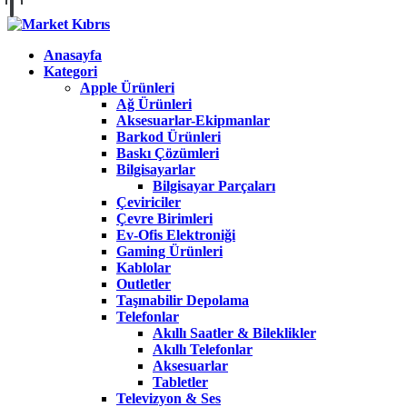
Anasayfa
Kategori
Apple Ürünleri
Ağ Ürünleri
Aksesuarlar-Ekipmanlar
Barkod Ürünleri
Baskı Çözümleri
Bilgisayarlar
Bilgisayar Parçaları
Çeviriciler
Çevre Birimleri
Ev-Ofis Elektroniği
Gaming Ürünleri
Kablolar
Outletler
Taşınabilir Depolama
Telefonlar
Akıllı Saatler & Bileklikler
Akıllı Telefonlar
Aksesuarlar
Tabletler
Televizyon & Ses