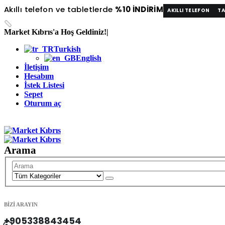
Akıllı telefon ve tabletlerde
%10 İNDİRİM
AKILLI TELEFON
TA
Market Kıbrıs'a Hoş Geldiniz!
|
Turkish
English
İletişim
Hesabım
İstek Listesi
Sepet
Oturum aç
|
Arama
BİZİ ARAYIN
+905338843454