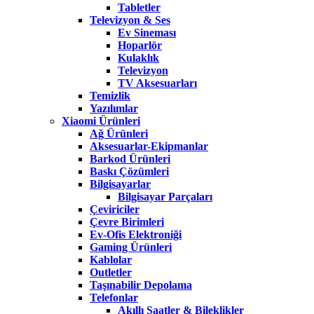
Tabletler
Televizyon & Ses
Ev Sineması
Hoparlör
Kulaklık
Televizyon
TV Aksesuarları
Temizlik
Yazılımlar
Xiaomi Ürünleri
Ağ Ürünleri
Aksesuarlar-Ekipmanlar
Barkod Ürünleri
Baskı Çözümleri
Bilgisayarlar
Bilgisayar Parçaları
Çeviriciler
Çevre Birimleri
Ev-Ofis Elektroniği
Gaming Ürünleri
Kablolar
Outletler
Taşınabilir Depolama
Telefonlar
Akıllı Saatler & Bileklikler