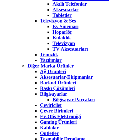
Akıllı Telefonlar
Aksesuarlar
Tabletler
Televizyon & Ses
Ev Sineması
Hoparlör
Kulaklık
Televizyon
TV Aksesuarları
Temizlik
Yazılımlar
Diğer Marka Ürünler
Ağ Ürünleri
Aksesuarlar-Ekipmanlar
Barkod Ürünleri
Baskı Çözümleri
Bilgisayarlar
Bilgisayar Parçaları
Çeviriciler
Çevre Birimleri
Ev-Ofis Elektroniği
Gaming Ürünleri
Kablolar
Outletler
Taşınabilir Depolama