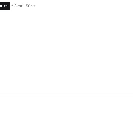
* Sınırlı Süre
BLET