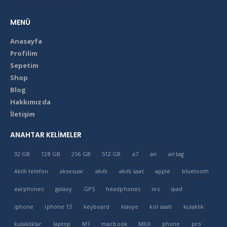
MENÜ
Anasayfa
Profilim
Sepetim
Shop
Blog
Hakkımızda
İletişim
ANAHTAR KELIMELER
32 GB
128 GB
256 GB
512 GB
a7
air
airtag
Akilli telefon
aksesuar
akıllı
akıllı saat
apple
bluetooth
earphones
galaxy
GPS
headphones
ios
ipad
iphone
iphone 13
keyboard
klavye
kol saati
kulaklık
kulaklıklar
laptop
M1
macbook
MIUI
phone
pro