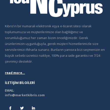
Kıbrıs’ın bir numaralı elektronik eşya e-ticaret sitesi olarak
toplumumuza ve müşterilerimize olan bağlılığımız ve
sorumluluğumuz her zaman bizim önceliğimizdir. Gerek
ürünlerimizin uygunluğuyla, gerek müşteri hizmetlerimizle size
servislerimizi iftiharla sunarız. Bunların yanısıra bizi seçmenizin en
büyük sebebi ücretsiz nakliye, 100% para iade garantisi ve 7/24
çevrimiçi destektir.
read more...
İLETIŞIM BILGILERI
EMAIL:
info@marketkibris.com