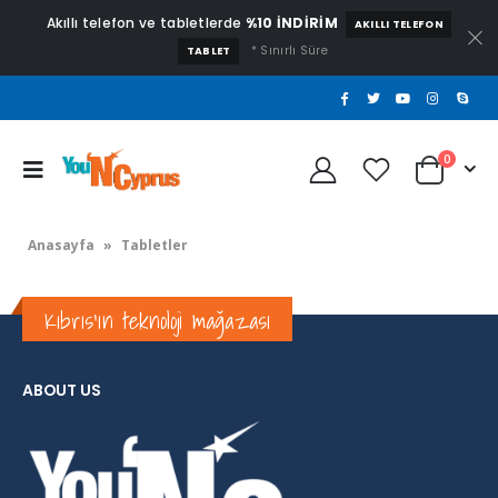
Akıllı telefon ve tabletlerde
%10 İNDİRİM
AKILLI TELEFON
* Sınırlı Süre
TABLET
0
Anasayfa
»
Tabletler
Kıbrıs'ın teknoloji mağazası
ABOUT US