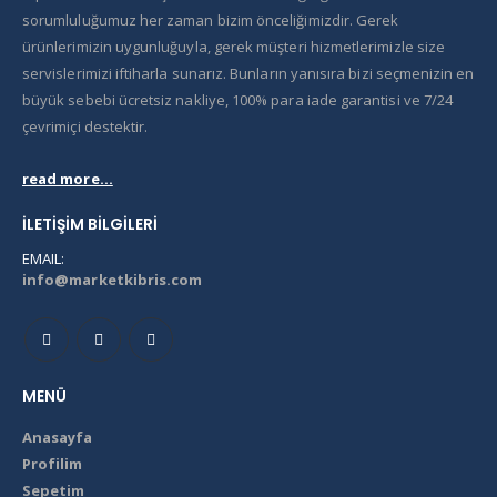
sorumluluğumuz her zaman bizim önceliğimizdir. Gerek
ürünlerimizin uygunluğuyla, gerek müşteri hizmetlerimizle size
servislerimizi iftiharla sunarız. Bunların yanısıra bizi seçmenizin en
büyük sebebi ücretsiz nakliye, 100% para iade garantisi ve 7/24
çevrimiçi destektir.
read more...
İLETIŞIM BILGILERI
EMAIL:
info@marketkibris.com
MENÜ
Anasayfa
Profilim
Sepetim