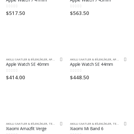
0
5 üzerinden
0
5 üzerinden
$
517.50
$
563.50
AKILLI SAATLER & BILEKLIKLER
,
APPLE ÜRÜNLERI
AKILLI SAATLER & BILEKLIKLER
,
TELEFONLAR
,
APPLE ÜRÜNLERI
Apple Watch SE 40mm
Apple Watch SE 44mm
0
5 üzerinden
0
5 üzerinden
$
414.00
$
448.50
AKILLI SAATLER & BILEKLIKLER
,
TELEFONLAR
,
XIAOMI ÜRÜNLERI
AKILLI SAATLER & BILEKLIKLER
,
TELEFONLAR
,
X
Xiaomi Amazfit Verge
Xiaomi Mi Band 6