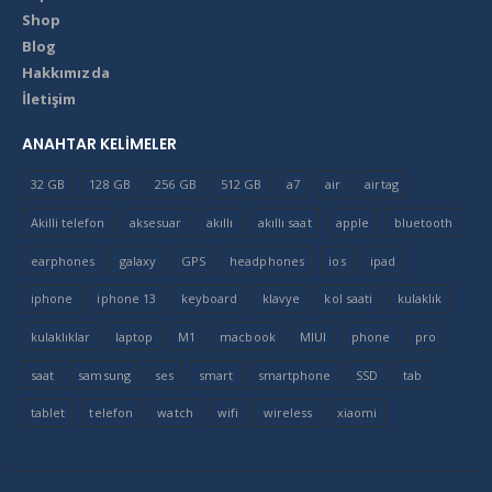
Shop
Blog
Hakkımızda
İletişim
ANAHTAR KELIMELER
32 GB
128 GB
256 GB
512 GB
a7
air
airtag
Akilli telefon
aksesuar
akıllı
akıllı saat
apple
bluetooth
earphones
galaxy
GPS
headphones
ios
ipad
iphone
iphone 13
keyboard
klavye
kol saati
kulaklık
kulaklıklar
laptop
M1
macbook
MIUI
phone
pro
saat
samsung
ses
smart
smartphone
SSD
tab
tablet
telefon
watch
wifi
wireless
xiaomi