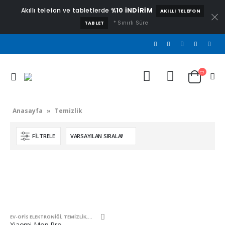
Akıllı telefon ve tabletlerde
%10 İNDİRİM
AKILLI TELEFON
* Sınırlı Süre
TABLET
Anasayfa
»
Temizlik
FILTRELE
EV-OFIS ELEKTRONIĞI
,
TEMIZLIK
,
XIAOMI ÜRÜNLERI
Xiaomi Mop Pro