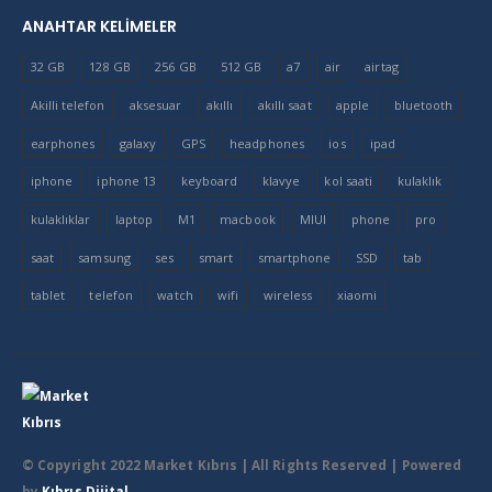
ANAHTAR KELIMELER
32 GB
128 GB
256 GB
512 GB
a7
air
airtag
Akilli telefon
aksesuar
akıllı
akıllı saat
apple
bluetooth
earphones
galaxy
GPS
headphones
ios
ipad
iphone
iphone 13
keyboard
klavye
kol saati
kulaklık
kulaklıklar
laptop
M1
macbook
MIUI
phone
pro
saat
samsung
ses
smart
smartphone
SSD
tab
tablet
telefon
watch
wifi
wireless
xiaomi
© Copyright 2022 Market Kıbrıs
| All Rights Reserved | Powered
by
Kıbrıs Dijital