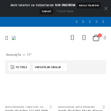
Akıllı telefon ve tabletlerde
%10 İNDİRİM
AKILLI TELEFON
* Sınırlı Süre
TABLET
Anasayfa
»
11"
FILTRELE
APPLE ÜRÜNLERI
,
TABLETLER
,
TELEFONLAR
AKSESUARLAR
,
APPLE ÜRÜNLERI
,
TELEFONLAR
Apple iPad Pro 11″ M1 WiFi – 128 GB
Apple iPad Pro Magic Klavye 11″