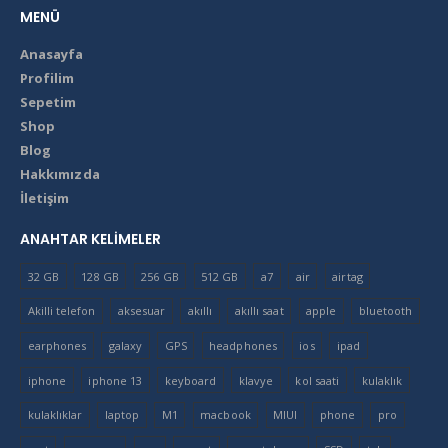
MENÜ
Anasayfa
Profilim
Sepetim
Shop
Blog
Hakkımızda
İletişim
ANAHTAR KELIMELER
32 GB
128 GB
256 GB
512 GB
a7
air
airtag
Akilli telefon
aksesuar
akıllı
akıllı saat
apple
bluetooth
earphones
galaxy
GPS
headphones
ios
ipad
iphone
iphone 13
keyboard
klavye
kol saati
kulaklık
kulaklıklar
laptop
M1
macbook
MIUI
phone
pro