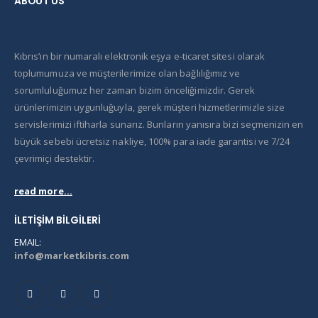
ABOUT US
Kıbrıs’ın bir numaralı elektronik eşya e-ticaret sitesi olarak
toplumumuza ve müşterilerimize olan bağlılığımız ve
sorumluluğumuz her zaman bizim önceliğimizdir. Gerek
ürünlerimizin uygunluğuyla, gerek müşteri hizmetlerimizle size
servislerimizi iftiharla sunarız. Bunların yanısıra bizi seçmenizin en
büyük sebebi ücretsiz nakliye, 100% para iade garantisi ve 7/24
çevrimiçi destektir.
read more...
İLETIŞIM BILGILERI
EMAIL:
info@marketkibris.com