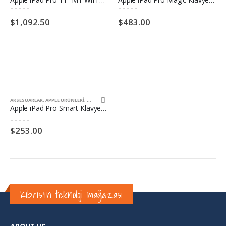
0
5 üzerinden
0
5 üzerinden
$1,092.50
$483.00
AKSESUARLAR
,
APPLE ÜRÜNLERI
,
TELEFONLAR
Apple iPad Pro Smart Klavye 11″
0
5 üzerinden
$253.00
Kıbrıs'ın teknoloji mağazası