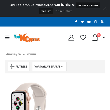
Akıllı telefon ve tabletlerde
%10 İNDİRİM
AKILLI TELEFON
* Sınırlı Süre
TABLET
0
Anasayfa
»
40mm
FILTRELE