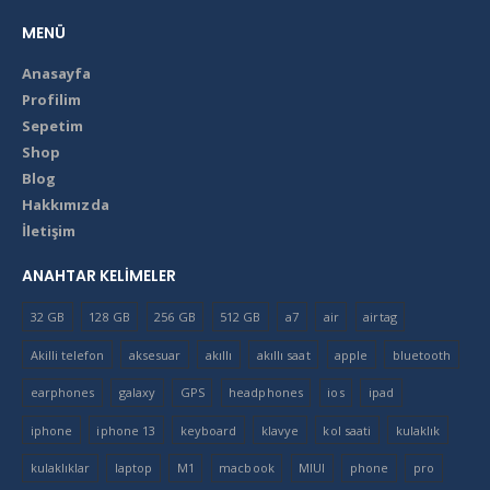
MENÜ
Anasayfa
Profilim
Sepetim
Shop
Blog
Hakkımızda
İletişim
ANAHTAR KELIMELER
32 GB
128 GB
256 GB
512 GB
a7
air
airtag
Akilli telefon
aksesuar
akıllı
akıllı saat
apple
bluetooth
earphones
galaxy
GPS
headphones
ios
ipad
iphone
iphone 13
keyboard
klavye
kol saati
kulaklık
kulaklıklar
laptop
M1
macbook
MIUI
phone
pro