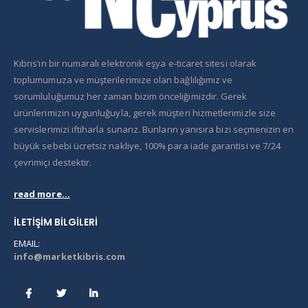
Kıbrıs’ın bir numaralı elektronik eşya e-ticaret sitesi olarak
toplumumuza ve müşterilerimize olan bağlılığımız ve
sorumluluğumuz her zaman bizim önceliğimizdir. Gerek
ürünlerimizin uygunluğuyla, gerek müşteri hizmetlerimizle size
servislerimizi iftiharla sunarız. Bunların yanısıra bizi seçmenizin en
büyük sebebi ücretsiz nakliye, 100% para iade garantisi ve 7/24
çevrimiçi destektir.
read more...
İLETIŞIM BILGILERI
EMAIL:
info@marketkibris.com