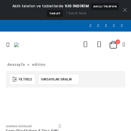
Akıllı telefon ve tabletlerde
%10 İNDİRİM
AKILLI TELEFON
* Sınırlı Süre
TABLET
Anasayfa
»
edition
FILTRELE
GAMING ÜRÜNLERI
Sony PlayStation 5 Disc Edition