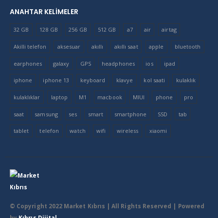
ANAHTAR KELIMELER
32 GB
128 GB
256 GB
512 GB
a7
air
airtag
Akilli telefon
aksesuar
akıllı
akıllı saat
apple
bluetooth
earphones
galaxy
GPS
headphones
ios
ipad
iphone
iphone 13
keyboard
klavye
kol saati
kulaklık
kulaklıklar
laptop
M1
macbook
MIUI
phone
pro
saat
samsung
ses
smart
smartphone
SSD
tab
tablet
telefon
watch
wifi
wireless
xiaomi
© Copyright 2022 Market Kıbrıs
| All Rights Reserved | Powered
by
Kıbrıs Dijital