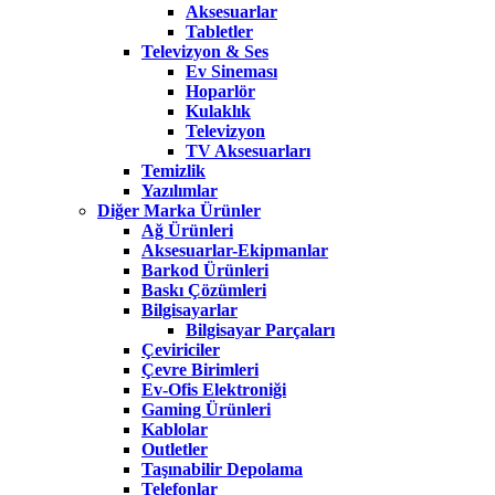
Aksesuarlar
Tabletler
Televizyon & Ses
Ev Sineması
Hoparlör
Kulaklık
Televizyon
TV Aksesuarları
Temizlik
Yazılımlar
Diğer Marka Ürünler
Ağ Ürünleri
Aksesuarlar-Ekipmanlar
Barkod Ürünleri
Baskı Çözümleri
Bilgisayarlar
Bilgisayar Parçaları
Çeviriciler
Çevre Birimleri
Ev-Ofis Elektroniği
Gaming Ürünleri
Kablolar
Outletler
Taşınabilir Depolama
Telefonlar