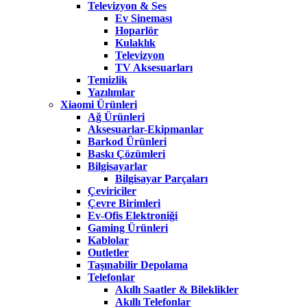
Televizyon & Ses
Ev Sineması
Hoparlör
Kulaklık
Televizyon
TV Aksesuarları
Temizlik
Yazılımlar
Xiaomi Ürünleri
Ağ Ürünleri
Aksesuarlar-Ekipmanlar
Barkod Ürünleri
Baskı Çözümleri
Bilgisayarlar
Bilgisayar Parçaları
Çeviriciler
Çevre Birimleri
Ev-Ofis Elektroniği
Gaming Ürünleri
Kablolar
Outletler
Taşınabilir Depolama
Telefonlar
Akıllı Saatler & Bileklikler
Akıllı Telefonlar