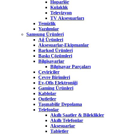
Hoparlör
Kulaklık
Televizyon
TV Aksesuarları
Temizlik
Yazılımlar
Samsung Ürünleri
Ağ Ürünleri
Aksesuarlar-Ekipmanlar
Barkod Ürünleri
Baskı Çözümleri
Bilgisayarlar
Bilgisayar Parçaları
Çeviriciler
Çevre Birimleri
Ev-Ofis Elektroniği
Gaming Ürünleri
Kablolar
Outletler
Taşınabilir Depolama
Telefonlar
Akıllı Saatler & Bileklikler
Akıllı Telefonlar
Aksesuarlar
Tabletler