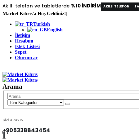
Akıllı telefon ve tabletlerde
%10 İNDİRİM
AKILLI TELEFON
TA
Market Kıbrıs'a Hoş Geldiniz!
|
Turkish
English
İletişim
Hesabım
İstek Listesi
Sepet
Oturum aç
|
Arama
BİZİ ARAYIN
+905338843454