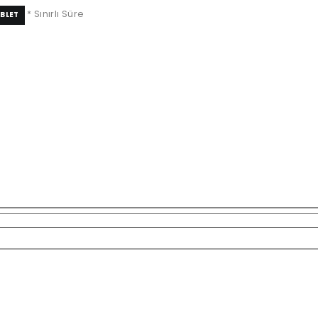
* Sınırlı Süre
BLET