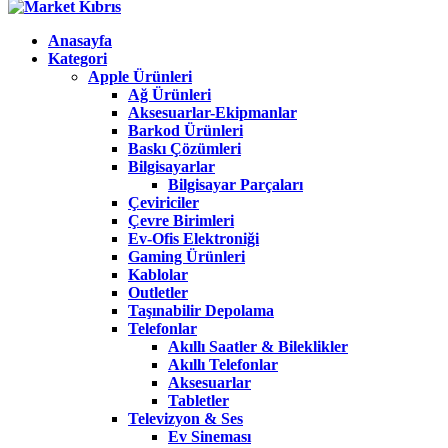
Anasayfa
Kategori
Apple Ürünleri
Ağ Ürünleri
Aksesuarlar-Ekipmanlar
Barkod Ürünleri
Baskı Çözümleri
Bilgisayarlar
Bilgisayar Parçaları
Çeviriciler
Çevre Birimleri
Ev-Ofis Elektroniği
Gaming Ürünleri
Kablolar
Outletler
Taşınabilir Depolama
Telefonlar
Akıllı Saatler & Bileklikler
Akıllı Telefonlar
Aksesuarlar
Tabletler
Televizyon & Ses
Ev Sineması