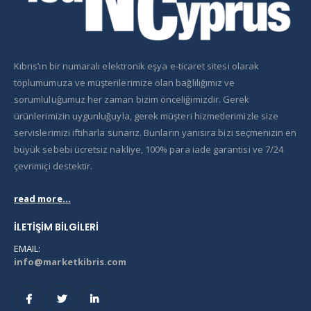
Kıbrıs’ın bir numaralı elektronik eşya e-ticaret sitesi olarak
toplumumuza ve müşterilerimize olan bağlılığımız ve
sorumluluğumuz her zaman bizim önceliğimizdir. Gerek
ürünlerimizin uygunluğuyla, gerek müşteri hizmetlerimizle size
servislerimizi iftiharla sunarız. Bunların yanısıra bizi seçmenizin en
büyük sebebi ücretsiz nakliye, 100% para iade garantisi ve 7/24
çevrimiçi destektir.
read more...
İLETIŞIM BILGILERI
EMAIL:
info@marketkibris.com