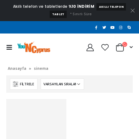
Akıllı telefon ve tabletlerde
%10 İNDİRİM
AKILLI TELEFON
* Sınırlı Süre
TABLET
Anasayfa
»
sinema
FILTRELE