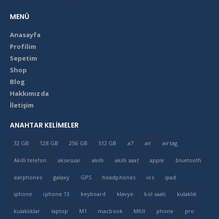
MENÜ
Anasayfa
Profilim
Sepetim
Shop
Blog
Hakkımızda
İletişim
ANAHTAR KELIMELER
32 GB
128 GB
256 GB
512 GB
a7
air
airtag
Akilli telefon
aksesuar
akıllı
akıllı saat
apple
bluetooth
earphones
galaxy
GPS
headphones
ios
ipad
iphone
iphone 13
keyboard
klavye
kol saati
kulaklık
kulaklıklar
laptop
M1
macbook
MIUI
phone
pro