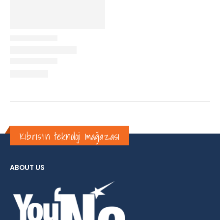
Kıbrıs'ın teknoloji mağazası
ABOUT US