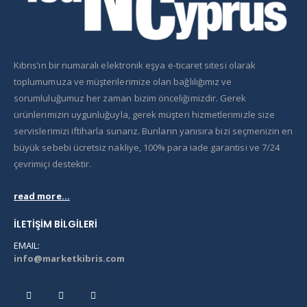
Kıbrıs’ın bir numaralı elektronik eşya e-ticaret sitesi olarak
toplumumuza ve müşterilerimize olan bağlılığımız ve
sorumluluğumuz her zaman bizim önceliğimizdir. Gerek
ürünlerimizin uygunluğuyla, gerek müşteri hizmetlerimizle size
servislerimizi iftiharla sunarız. Bunların yanısıra bizi seçmenizin en
büyük sebebi ücretsiz nakliye, 100% para iade garantisi ve 7/24
çevrimiçi destektir.
read more...
İLETIŞIM BILGILERI
EMAIL:
info@marketkibris.com