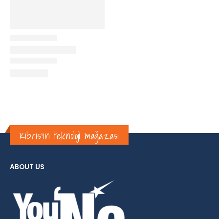
Kıbrıs'ın teknoloji mağazası
ABOUT US