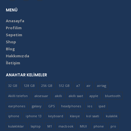
MENÜ
Anasayfa
Profilim
Sepetim
Shop
Blog
Hakkımızda
İletişim
ANAHTAR KELIMELER
32 GB
128 GB
256 GB
512 GB
a7
air
airtag
Akilli telefon
aksesuar
akıllı
akıllı saat
apple
bluetooth
earphones
galaxy
GPS
headphones
ios
ipad
iphone
iphone 13
keyboard
klavye
kol saati
kulaklık
kulaklıklar
laptop
M1
macbook
MIUI
phone
pro