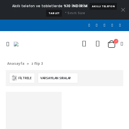
Akıllı telefon ve tabletlerde
%10 İNDİRİM
AKILLI TELEFON
* Sınırlı Süre
TABLET
Anasayfa
»
z flip 3
FILTRELE